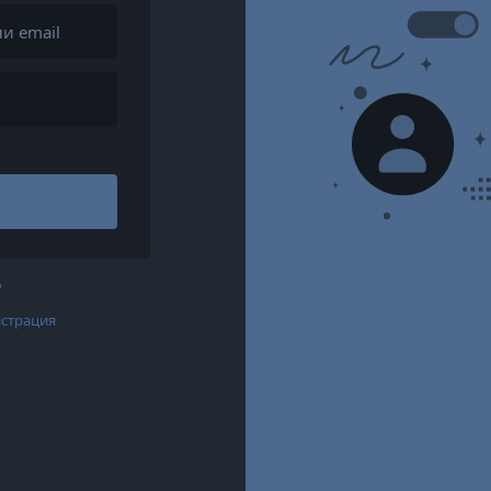
?
истрация